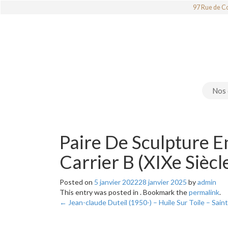
97 Rue de Co
Nos 
Paire De Sculpture 
Carrier B (XIXe Siècl
Posted on
5 janvier 2022
28 janvier 2025
by
admin
This entry was posted in . Bookmark the
permalink
.
←
Jean-claude Duteil (1950-) – Huile Sur Toile – Sai
Collage / Papier – Empreinte – De Arthur Aeschbac