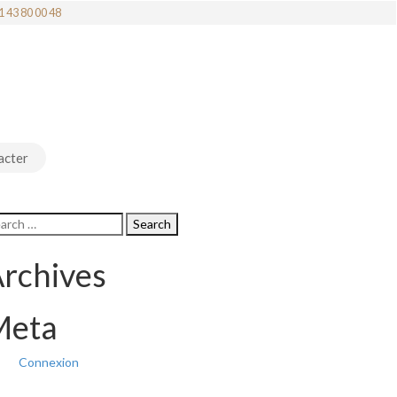
1 43 80 00 48
acter
rchives
Meta
Connexion