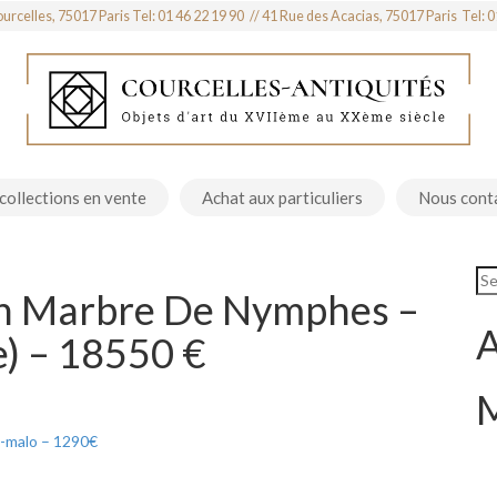
urcelles, 75017 Paris Tel: 01 46 22 19 90
41 Rue des Acacias, 75017 Paris Tel: 0
collections en vente
Achat aux particuliers
Nous cont
En Marbre De Nymphes –
A
e) – 18550 €
nt-malo – 1290€
her (1923-2020) – 3250€
→